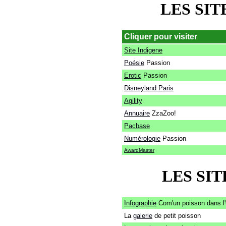
LES SIT
Cliquer pour visiter
Site Indigene
Poésie
Passion
Erotic
Passion
Disneyland Paris
Agility
Annuaire
ZzaZoo!
Pacbase
Numérologie
Passion
AwardMaster
LES SI
Infographie
Com'un poisson dans l
La
galerie
de petit poisson