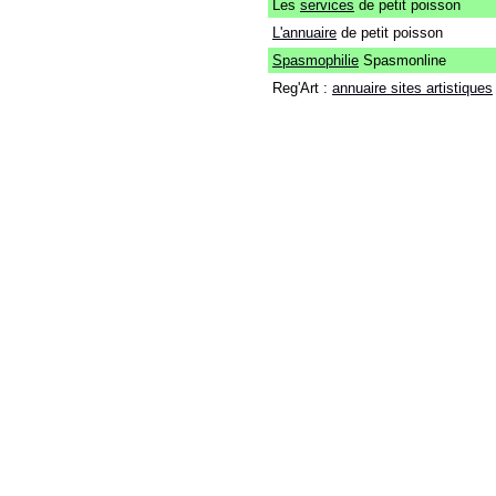
Les
services
de petit poisson
L'annuaire
de petit poisson
Spasmophilie
Spasmonline
Reg'Art :
annuaire sites artistiques